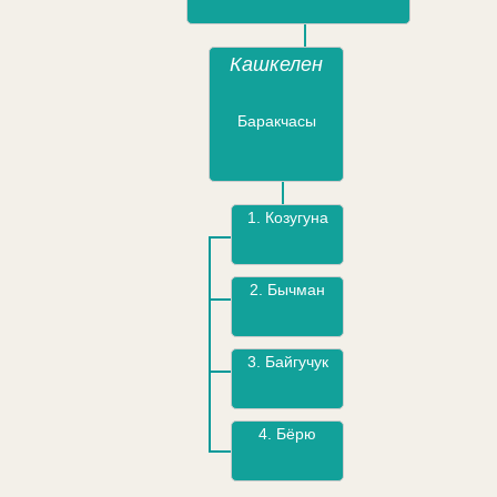
Кашкелен
Баракчасы
1.
Козугуна
2.
Бычман
3.
Байгучук
4.
Бёрю