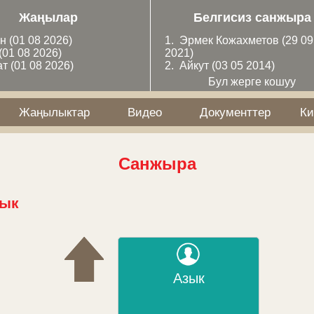
Жаңылар
Белгисиз санжыра
ан
(01 08 2026)
1.
Эрмек Кожахметов
(29 09
(01 08 2026)
2021)
ат
(01 08 2026)
2.
Айкут
(03 05 2014)
Бул жерге кошуу
Жаңылыктар
Видео
Документтер
Ки
Санжыра
ык
Азык