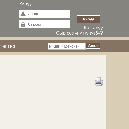
Кирүү
Катталуу
Сыр сөз унуттуңузбу?
тептер