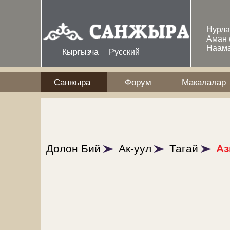
Skip to main content
Нурл
Аман
Наам
Кыргызча
Русский
Санжыра
Форум
Макалалар
Долон Бий
Ак-уул
Тагай
Аз