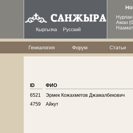
Перейти к основному содержанию
Но
Нурла
Аман
(
Наама
Кыргызча
Русский
Генеалогия
Форум
Статьи
ID
ФИО
6521
Эрмек Кожахметов Джамалбекович
4759
Айкут