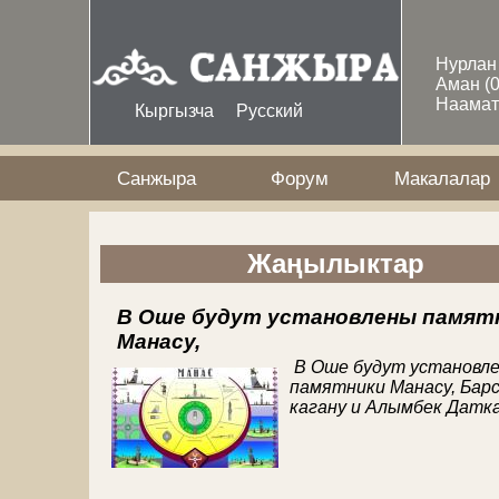
Skip to main content
Нурла
Аман
(
Наама
Кыргызча
Русский
Санжыра
Форум
Макалалар
Жаңылыктар
В Оше будут установлены памят
Манасу,
В Оше будут установл
памятники Манасу, Бар
кагану и Алымбек Датка