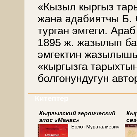
«Кызыл кыргыз тар
жана адабиятчы
Б.
турган эмгеги. Ара
1895 ж. жазылып ба
эмгектин жазылышы
«кыргызга тарыхтын
болгонундугун автор
Китептер
Кыргызский героический
Кы
эпос «Манас»
сөз
Болот Мураталиевич