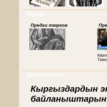
Видео
Предки тюрков
Пр
Кирги
Тамо
Документтер
Кыргыздардын э
байланыштарын