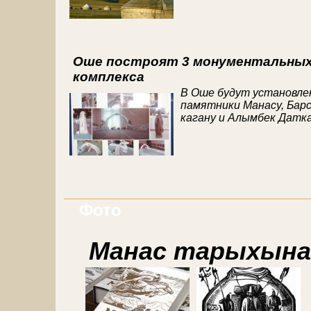
Оше построят 3 монументальны
комплекса
В Оше будут установл
памятники Манасу, Бар
кагану и Алымбек Датка
Фото
Манас тарыхына