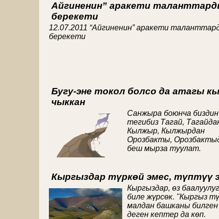
Айгиненин” аракети таланттард
берекети
12.07.2011 “Айгиненин” аракети таланттар
берекети
Бугу-эне токол болсо да атагы к
чыккан
Санжыра боюнча биздин
тегибиз Тагай, Тагайда
Кылжыр, Кылжырдан
Орозбакты, Орозбакты
беш мырза туулат.
Кыргыздар түркөй эмес, түптүү 
Кыргыздар, өз баалуулу
биле жүрсөк. "Кыргыз тү
малдан башканы билген
деген кептер да көп.