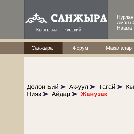
Skip to main content
Нурла
Аман
(
Наама
Кыргызча
Русский
Санжыра
Форум
Макалалар
Долон Бий
Ак-уул
Тагай
Кы
Нияз
Айдар
Жанузак