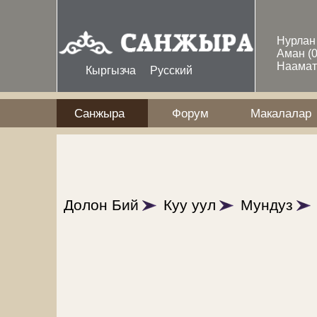
Skip to main content
Нурла
Аман
(
Наама
Кыргызча
Русский
Санжыра
Форум
Макалалар
Долон Бий
Куу уул
Мундуз