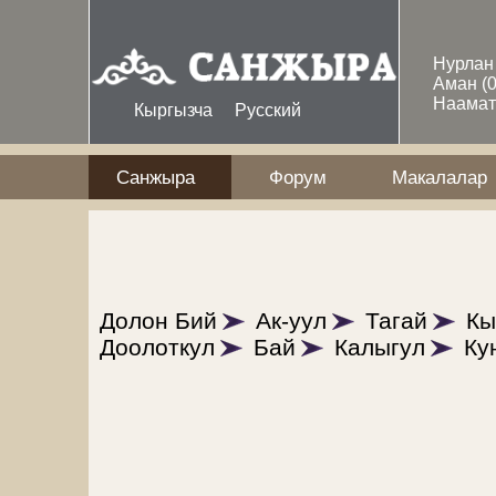
Skip to main content
Нурла
Аман
(
Наама
Кыргызча
Русский
Санжыра
Форум
Макалалар
Долон Бий
Ак-уул
Тагай
Кы
Доолоткул
Бай
Калыгул
Ку