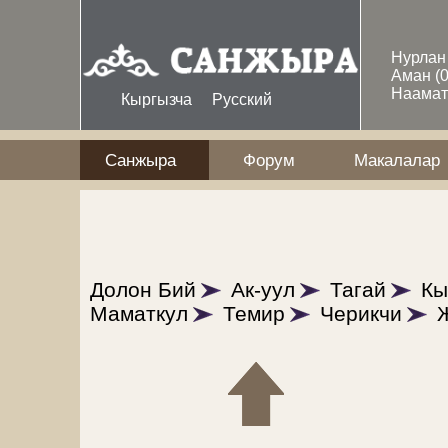
Skip to main content
Нурла
Аман
(
Наама
Кыргызча
Русский
Санжыра
Форум
Макалалар
Долон Бий
Ак-уул
Тагай
Кы
Маматкул
Темир
Черикчи