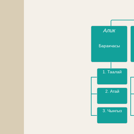
Алик
Баракчасы
1.
Таалай
2.
Атай
3.
Чынгыз