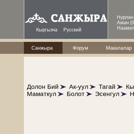
Skip to main content
Нурла
Аман
(
Наама
Кыргызча
Русский
Санжыра
Форум
Макалалар
Долон Бий
Ак-уул
Тагай
Кы
Маматкул
Болот
Эсенгул
Н