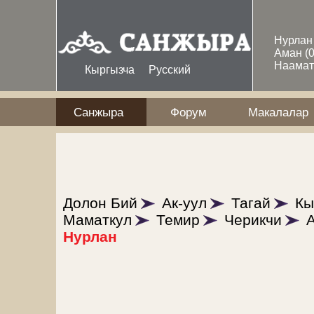
Skip to main content
Нурла
Аман
(
Наама
Кыргызча
Русский
Санжыра
Форум
Макалалар
Долон Бий
Ак-уул
Тагай
Кы
Маматкул
Темир
Черикчи
Нурлан