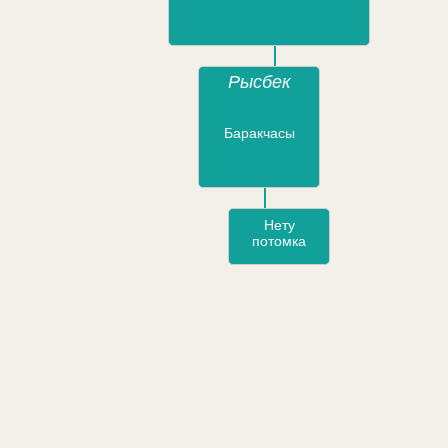
Рысбек
Баракчасы
Нету
потомка