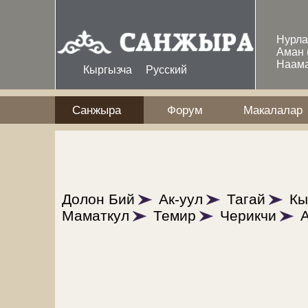
Skip to main content
Нурл
Аман
Наам
Кыргызча
Русский
Санжыра
Форум
Макалалар
Долон Бий
Ак-уул
Тагай
Кы
Маматкул
Темир
Черикчи