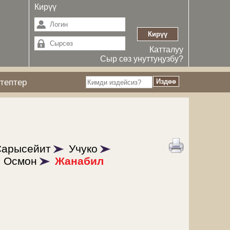
Кирүү
Катталуу
Сыр сөз унуттуңузбу?
тептер
Сарысейит
Учуко
Осмон
Жанабил