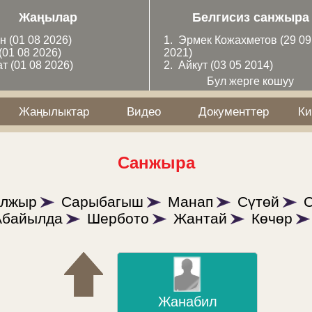
Жаңылар
Белгисиз санжыра
ан
(01 08 2026)
1.
Эрмек Кожахметов
(29 09
(01 08 2026)
2021)
ат
(01 08 2026)
2.
Айкут
(03 05 2014)
Бул жерге кошуу
Жаңылыктар
Видео
Документтер
Ки
Санжыра
лжыр
Сарыбагыш
Манап
Сүтөй
Абайылда
Шербото
Жантай
Көчөр
Жанабил