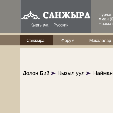
Skip to main content
Нурла
Аман
(
Наама
Кыргызча
Русский
Санжыра
Форум
Макалалар
Долон Бий
Кызыл уул
Найман