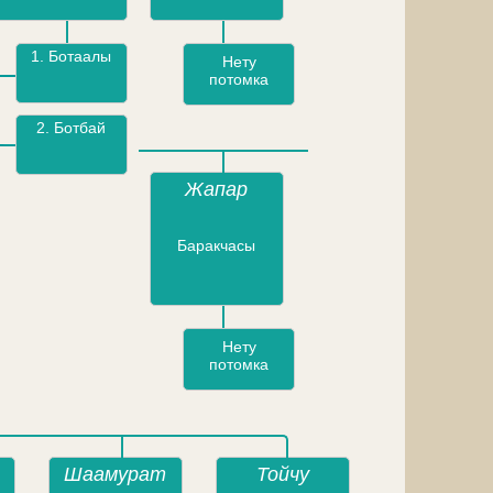
1.
Ботаалы
Нету
потомка
2.
Ботбай
Жапар
Баракчасы
Нету
потомка
Шаамурат
Тойчу