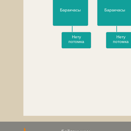
Баракчасы
Баракчасы
Нету
Нету
потомка
потомка