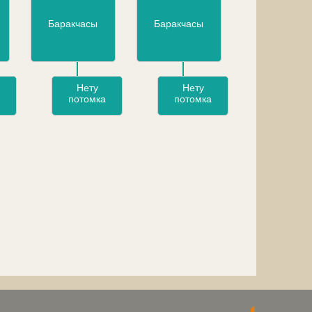
Баракчасы
Баракчасы
Нету
Нету
потомка
потомка