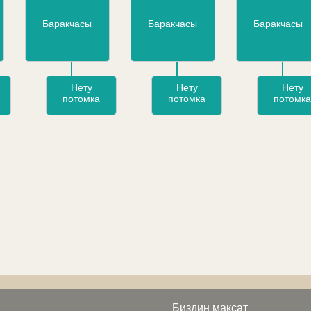
Баракчасы
Баракчасы
Баракчасы
Нету
Нету
Нету
потомка
потомка
потомка
Биздин максат