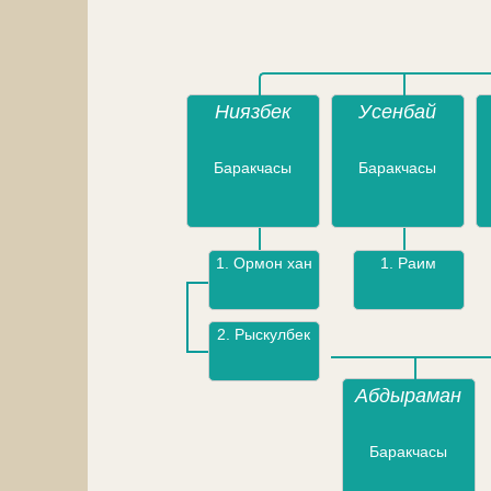
Ниязбек
Усенбай
Баракчасы
Баракчасы
1.
Ормон хан
1.
Раим
2.
Рыскулбек
Абдыраман
Баракчасы