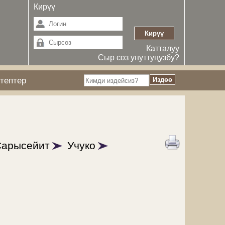
Кирүү
Катталуу
Сыр сөз унуттуңузбу?
тептер
Сарысейит
Учуко