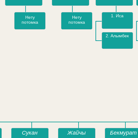
1.
Иса
Нету
Нету
потомка
потомка
2.
Алымбек
Сукан
Жайчы
Бекмурат