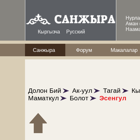
Skip to main content
Нурл
Аман
Наам
Кыргызча
Русский
Санжыра
Форум
Макалалар
Долон Бий
Ак-уул
Тагай
Кы
Маматкул
Болот
Эсенгул