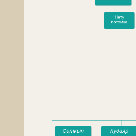
Нету
потомка
Саткын
Кудаяр