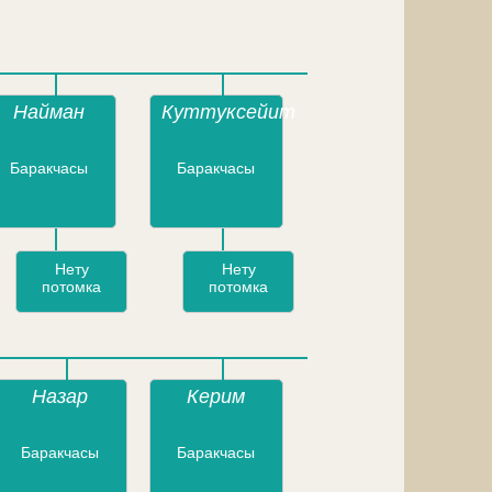
Найман
Куттуксейит
Баракчасы
Баракчасы
Нету
Нету
потомка
потомка
Назар
Керим
Баракчасы
Баракчасы