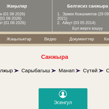
Жаңылар
Белгисиз санжыра
ан
(01 08 2026)
1.
Эрмек Кожахметов
(29 09
(01 08 2026)
2021)
ат
(01 08 2026)
2.
Айкут
(03 05 2014)
Бул жерге кошуу
Жаңылыктар
Видео
Документтер
Ки
Санжыра
лжыр
Сарыбагыш
Манап
Сүтөй
Эсенгул