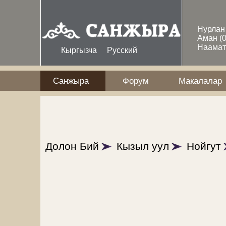
Skip to main content
Нурла
Аман
(
Наама
Кыргызча
Русский
Санжыра
Форум
Макалалар
Долон Бий
Кызыл уул
Нойгут