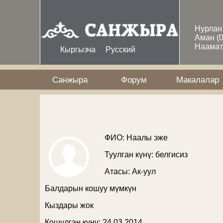
Skip to main content
Нурла
Аман
(
Наама
Кыргызча
Русский
Санжыра
Форум
Макалалар
ФИО: Наалы эже
Туулган күнү: белгисиз
Атасы:
Ак-уул
Балдарын кошуу мүмкүн
Кыздары жок
Кошулган күнү: 24 03 2014