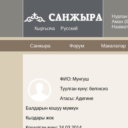
Skip to main content
Нурла
Аман
(
Наама
Кыргызча
Русский
Санжыра
Форум
Макалалар
ФИО: Мунгуш
Туулган күнү: белгисиз
Атасы:
Адигине
Балдарын кошуу мүмкүн
Кыздары жок
Кошулган күнү: 24 03 2014