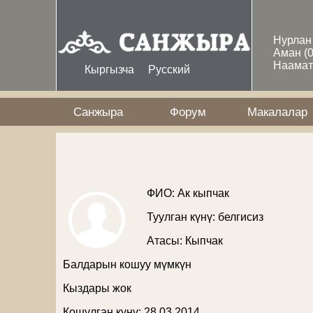
Skip to main content
Нурла
Аман
(
Наама
Кыргызча
Русский
Санжыра
Форум
Макалалар
ФИО: Ак кыпчак
Туулган күнү: белгисиз
Атасы:
Кыпчак
Балдарын кошуу мүмкүн
Кыздары жок
Кошулган күнү: 28 03 2014