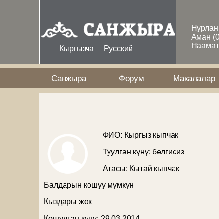
Skip to main content
Нурла
Аман
(
Наама
Кыргызча
Русский
Санжыра
Форум
Макалалар
ФИО: Кыргыз кыпчак
Туулган күнү: белгисиз
Атасы:
Кытай кыпчак
Балдарын кошуу мүмкүн
Кыздары жок
Кошулган күнү: 29 03 2014