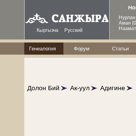
Перейти к основному содержанию
Но
Нурла
Аман
(
Наама
Кыргызча
Русский
Генеалогия
Форум
Статьи
Долон Бий
Ак-уул
Адигине