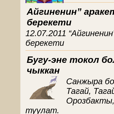
Айгиненин” арак
берекети
12.07.2011 “Айгинен
берекети
Бугу-эне токол б
чыккан
Санжыра бо
Тагай, Таг
Орозбакты,
туулат.