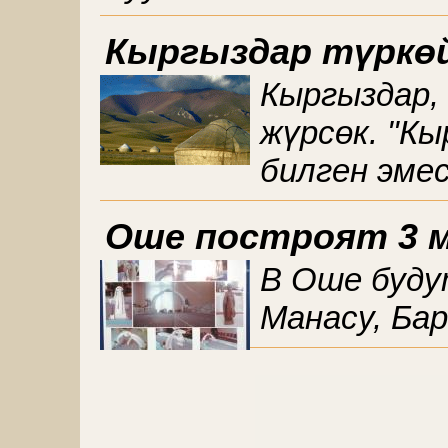
Кыргыздар түркөй
Кыргыздар, 
жүрсөк. "К
билген эмес
Оше построят 3 
В Оше буду
Манасу, Ба