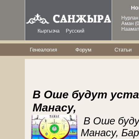
Перейти к основному содержанию
Но
Нурла
Аман
(
Наама
Кыргызча
Русский
Генеалогия
Форум
Статьи
В Оше будут уст
Манасу,
В Оше буду
Манасу, Ба