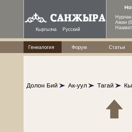
Перейти к основному содержанию
Но
Нурла
Аман
(
Наама
Кыргызча
Русский
Генеалогия
Форум
Статьи
Долон Бий
Ак-уул
Тагай
Кы