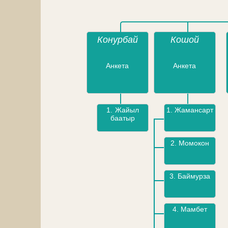
Конурбай
Кошой
Анкета
Анкета
1.
Жайыл
1.
Жамансарт
баатыр
2.
Момокон
3.
Баймурза
4.
Мамбет