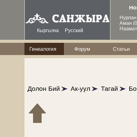
Перейти к основному содержанию
Но
Нурла
Аман
(
Наама
Кыргызча
Русский
Генеалогия
Форум
Статьи
Долон Бий
Ак-уул
Тагай
Бо