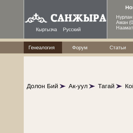
Перейти к основному содержанию
Но
Нурла
Аман
(
Наама
Кыргызча
Русский
Генеалогия
Форум
Статьи
Долон Бий
Ак-уул
Тагай
Ко