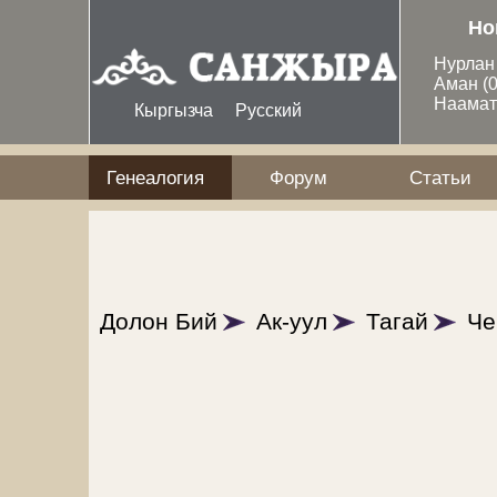
Перейти к основному содержанию
Но
Нурла
Аман
(
Наама
Кыргызча
Русский
Генеалогия
Форум
Статьи
Долон Бий
Ак-уул
Тагай
Че