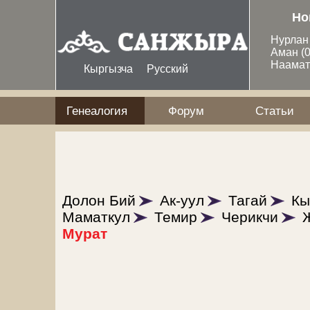
Перейти к основному содержанию
Но
Нурла
Аман
(
Наама
Кыргызча
Русский
Генеалогия
Форум
Статьи
Долон Бий
Ак-уул
Тагай
Кы
Маматкул
Темир
Черикчи
Мурат