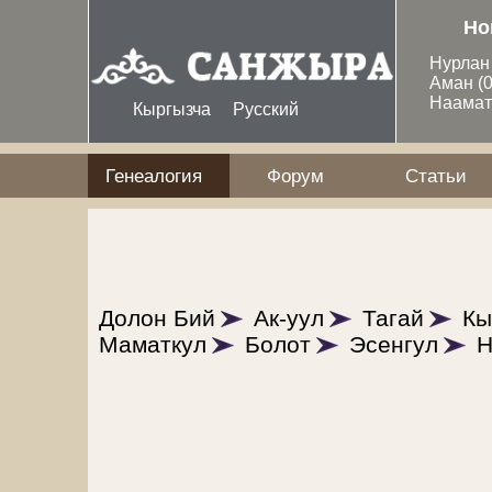
Перейти к основному содержанию
Но
Нурла
Аман
(
Наама
Кыргызча
Русский
Генеалогия
Форум
Статьи
Долон Бий
Ак-уул
Тагай
Кы
Маматкул
Болот
Эсенгул
Н