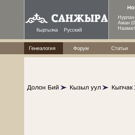
Перейти к основному содержанию
Но
Нурла
Аман
(
Наама
Кыргызча
Русский
Генеалогия
Форум
Статьи
Долон Бий
Кызыл уул
Кыпчак