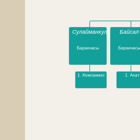
Сулайманкул
Байсал
Баракчасы
Баракчас
1.
Кожоакмат
1.
Ахат