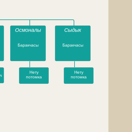
Осмоналы
Сыдык
Баракчасы
Баракчасы
Нету
Нету
л
потомка
потомка