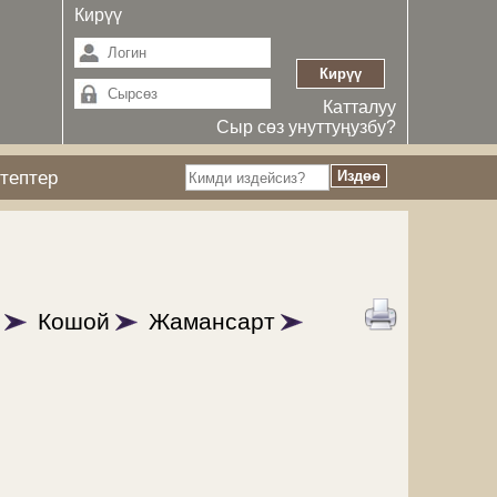
Кирүү
Катталуу
Сыр сөз унуттуңузбу?
тептер
Кошой
Жамансарт