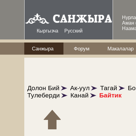
Skip to main content
Нурл
Аман
Наам
Кыргызча
Русский
Санжыра
Форум
Макалалар
Долон Бий
Ак-уул
Тагай
Бо
Тулеберди
Канай
Байтик