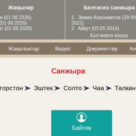
Жаңылар
Белгисиз санжыра
ан
(01 08 2026)
1.
Эрмек Кожахметов
(29 09
(01 08 2026)
2021)
ат
(01 08 2026)
2.
Айкут
(03 05 2014)
Бул жерге кошуу
Жаңылыктар
Видео
Документтер
Ки
Санжыра
горстон
Эштек
Солто
Чаа
Талкан
Байтик