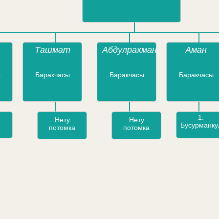
Ташмат
Абдулрахман
Аман
ы
Баракчасы
Баракчасы
Баракчасы
1.
Нету
Нету
Бусурманку
потомка
потомка