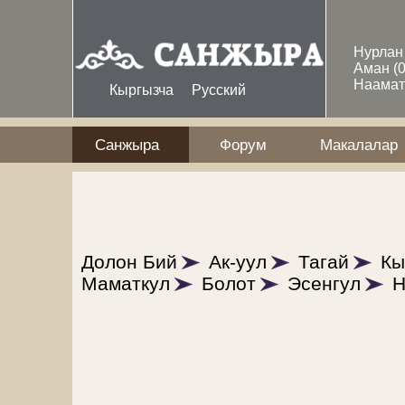
Skip to main content
Нурла
Аман
(
Наама
Кыргызча
Русский
Санжыра
Форум
Макалалар
Долон Бий
Ак-уул
Тагай
Кы
Маматкул
Болот
Эсенгул
Н