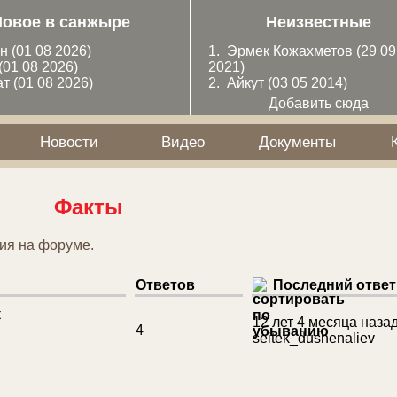
Новое в санжыре
Неизвестные
ан
(01 08 2026)
1.
Эрмек Кожахметов
(29 09
(01 08 2026)
2021)
ат
(01 08 2026)
2.
Айкут
(03 05 2014)
Добавить сюда
Новости
Видео
Документы
Факты
ия на форуме.
Ответов
Последний ответ
к
12 лет 4 месяца наза
4
seitek_dushenaliev