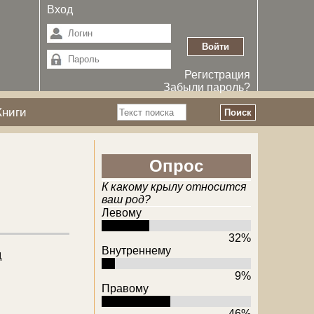
Вход
Регистрация
Забыли пароль?
Поиск
Книги
Форма поиска
Опрос
К какому крылу относится
ваш род?
Левому
32%
Внутреннему
д
9%
Правому
46%