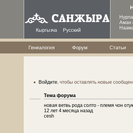
Перейти к основному содержанию
Нурл
Аман
Наам
Кыргызча
Русский
Генеалогия
Форум
Статьи
Войдите
, чтобы оставлять новые сообщен
Тема форума
новая ветвь рода солто - племя чон оту
Обычная тема
12 лет 4 месяца назад
cesh