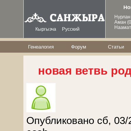
Перейти к основному содержанию
Но
Нурла
Аман
(
Наама
Кыргызча
Русский
Генеалогия
Форум
Статьи
новая ветвь род
Опубликовано сб, 03/