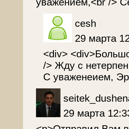
уважением,<br /> С
cesh
29 марта 1
<div> <div>Большо
/> Жду с нетерпени
С уваженеием, Эрк
seitek_dushen
29 марта 12:3
<p>Отправил Вам в