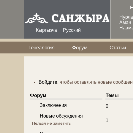
Перейти к основному содержанию
Нурл
Аман
Наам
Кыргызча
Русский
Генеалогия
Форум
Статьи
Войдите
, чтобы оставлять новые сообщен
Форум
Темы
Нет новых сообщений
Заключения
0
Нет новых сообщений
Новые обсуждения
1
Нельзя не заметить