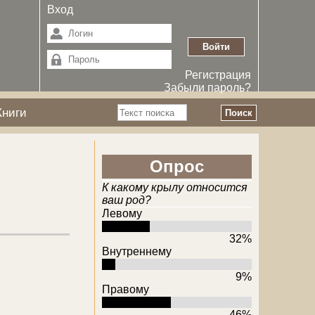
Вход
Регистрация
Забыли пароль?
Поиск
Книги
Форма поиска
Опрос
К какому крылу относится
ваш род?
Левому
32%
Внутреннему
9%
Правому
46%