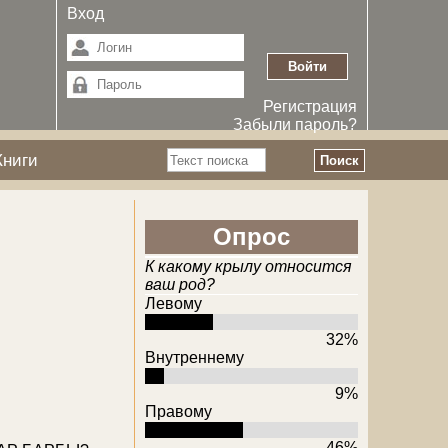
Вход
Регистрация
Забыли пароль?
Поиск
Книги
Форма поиска
Опрос
К какому крылу относится
ваш род?
Левому
32%
Внутреннему
9%
Правому
46%