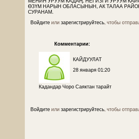
МЕНИН УРУУМ КАДАҢ. НЕГИЗГИ УРУУМ КА
ӨЗҮМ НАРЫН ОБЛАСЫНЫН, АК ТАЛАА РАЙО
СУРАНАМ.
Войдите
или
зарегистрируйтесь
, чтобы отпра
Комментарии:
КАЙДУУЛАТ
28 января 01:20
Кадандар Чоро Саяктан тарайт
Войдите
или
зарегистрируйтесь
, чтобы отпра