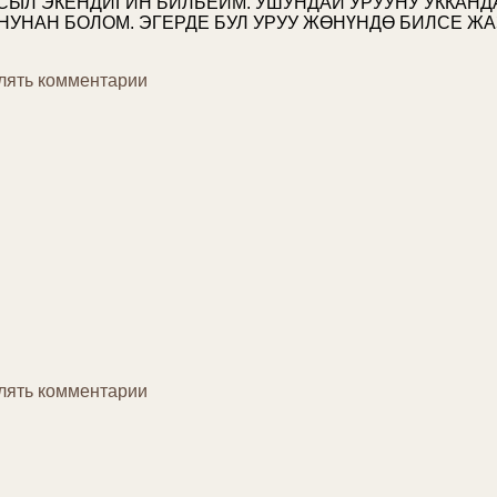
ЙСЫЛ ЭКЕНДИГИН БИЛБЕЙМ. УШУНДАЙ УРУУНУ УККАНД
НУНАН БОЛОМ. ЭГЕРДЕ БУЛ УРУУ ЖӨНҮНДӨ БИЛСЕ Ж
влять комментарии
влять комментарии