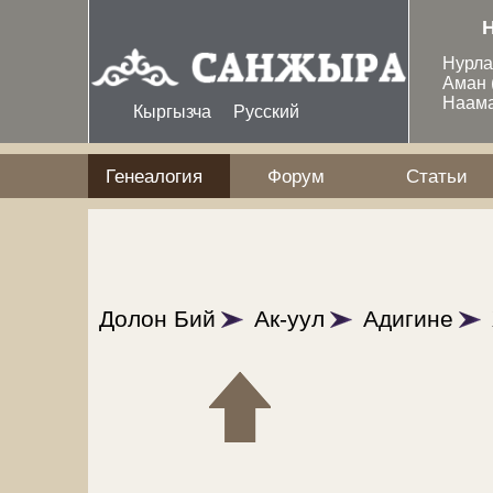
Перейти к основному содержанию
Нурл
Аман
Наам
Кыргызча
Русский
Генеалогия
Форум
Статьи
Долон Бий
Ак-уул
Адигине