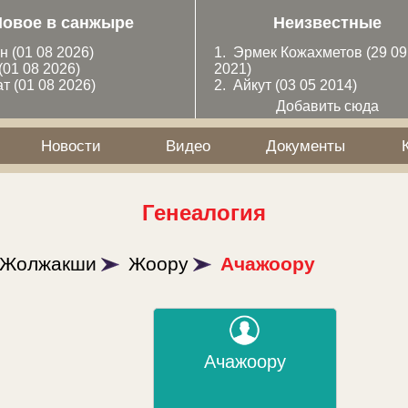
Новое в санжыре
Неизвестные
ан
(01 08 2026)
1.
Эрмек Кожахметов
(29 09
(01 08 2026)
2021)
ат
(01 08 2026)
2.
Айкут
(03 05 2014)
Добавить сюда
Новости
Видео
Документы
Генеалогия
Жолжакши
Жоору
Ачажоору
Ачажоору