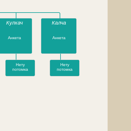
Кулкач
Калча
Анкета
Анкета
Нету
Нету
потомка
потомка