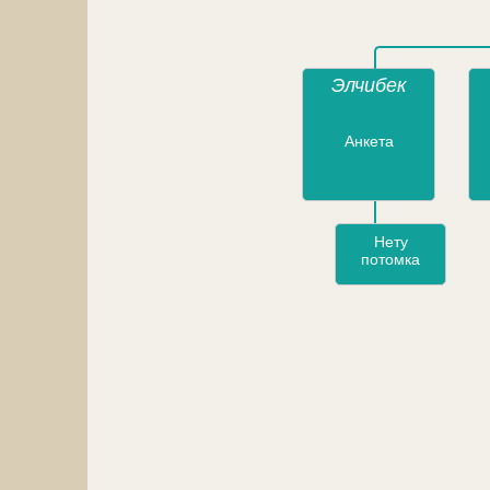
Элчибек
Анкета
Нету
потомка