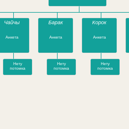
Чайчы
Барак
Корок
Анкета
Анкета
Анкета
Нету
Нету
Нету
потомка
потомка
потомка