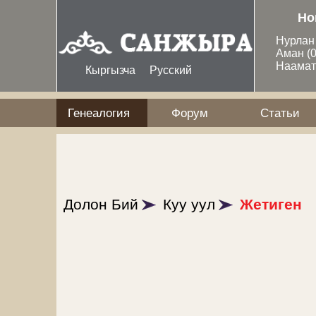
Перейти к основному содержанию
Но
Нурла
Аман
(
Наама
Кыргызча
Русский
Генеалогия
Форум
Статьи
Долон Бий
Куу уул
Жетиген