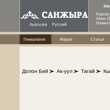
Перейти к основному содержанию
Но
Нурла
Аман
(
Наама
Кыргызча
Русский
Генеалогия
Форум
Статьи
Долон Бий
Ак-уул
Тагай
Кы