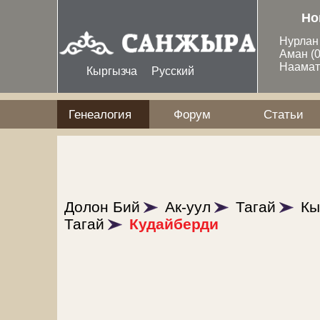
Перейти к основному содержанию
Но
Нурла
Аман
(
Наама
Кыргызча
Русский
Генеалогия
Форум
Статьи
Долон Бий
Ак-уул
Тагай
Кы
Тагай
Кудайберди