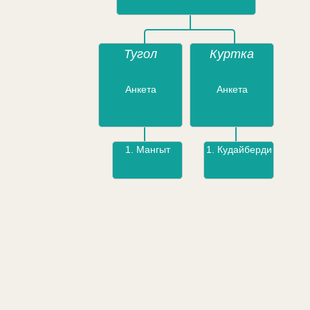
Тугол
Куртка
Анкета
Анкета
1.
Мангыт
1.
Кудайберди