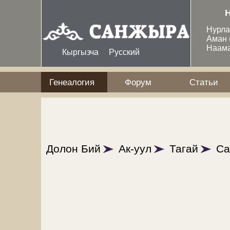
Перейти к основному содержанию
Нурл
Аман
Наам
Кыргызча
Русский
Генеалогия
Форум
Статьи
Долон Бий
Ак-уул
Тагай
Са