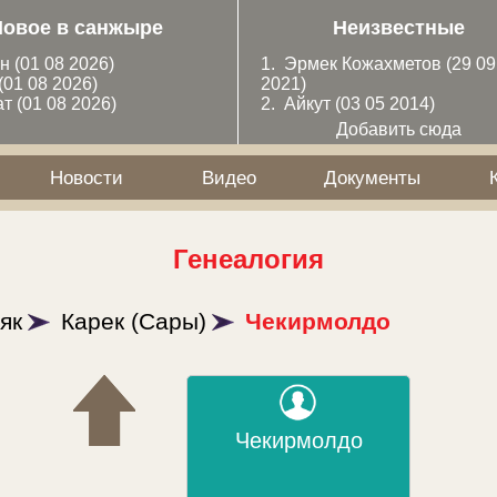
Новое в санжыре
Неизвестные
ан
(01 08 2026)
1.
Эрмек Кожахметов
(29 09
(01 08 2026)
2021)
ат
(01 08 2026)
2.
Айкут
(03 05 2014)
Добавить сюда
Новости
Видео
Документы
Генеалогия
як
Карек (Сары)
Чекирмолдо
Чекирмолдо