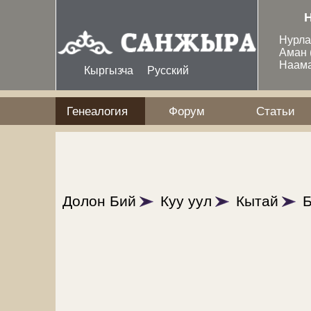
Перейти к основному содержанию
Нурл
Аман
Наам
Кыргызча
Русский
Генеалогия
Форум
Статьи
Долон Бий
Куу уул
Кытай
Б