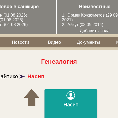
Новое в санжыре
Неизвестные
ан
(01 08 2026)
1.
Эрмек Кожахметов
(29 09
(01 08 2026)
2021)
ат
(01 08 2026)
2.
Айкут
(03 05 2014)
Добавить сюда
Новости
Видео
Документы
Генеалогия
айтике
Насип
Насип