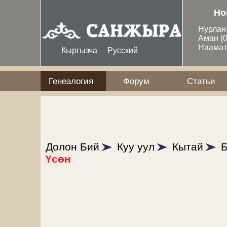
Перейти к основному содержанию
Но
Нурла
Аман
(
Наама
Кыргызча
Русский
Генеалогия
Форум
Статьи
Долон Бий
Куу уул
Кытай
Б
Үсөн