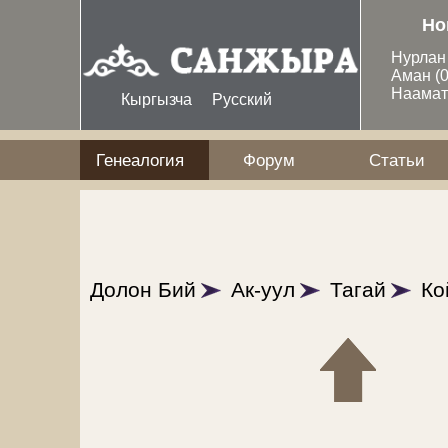
Перейти к основному содержанию
Но
Нурла
Аман
(
Наама
Кыргызча
Русский
Генеалогия
Форум
Статьи
Долон Бий
Ак-уул
Тагай
Ко