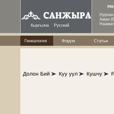
Перейти к основному содержанию
Но
Нурла
Аман
(
Наама
Кыргызча
Русский
Генеалогия
Форум
Статьи
Долон Бий
Куу уул
Кушчу