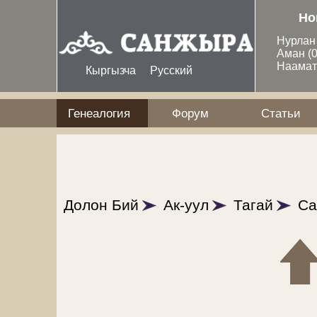
Перейти к основному содержанию
Но
Нурла
Аман
(
Наама
Кыргызча
Русский
Генеалогия
Форум
Статьи
Долон Бий
Ак-уул
Тагай
Са