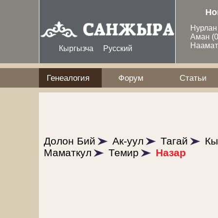
Перейти к основному содержанию
Но
Нурла
Аман
(
Наама
Кыргызча
Русский
Генеалогия
Форум
Статьи
Долон Бий
Ак-уул
Тагай
Кы
Маматкул
Темир
Назар