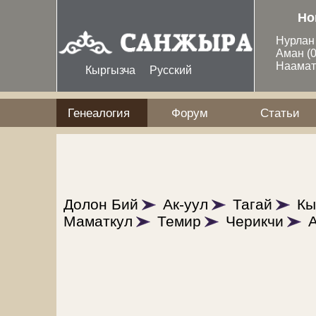
Перейти к основному содержанию
Но
Нурла
Аман
(
Наама
Кыргызча
Русский
Генеалогия
Форум
Статьи
Долон Бий
Ак-уул
Тагай
Кы
Маматкул
Темир
Черикчи