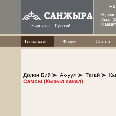
Перейти к основному содержанию
Но
Нурла
Аман
(
Наама
Кыргызча
Русский
Генеалогия
Форум
Статьи
Долон Бий
Ак-уул
Тагай
Кы
Самсы (Кызыл сакал)