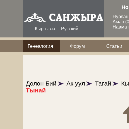
Перейти к основному содержанию
Но
Нурла
Аман
(
Наама
Кыргызча
Русский
Генеалогия
Форум
Статьи
Долон Бий
Ак-уул
Тагай
Кы
Тынай