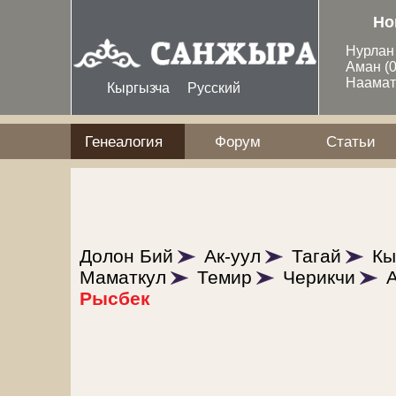
Перейти к основному содержанию
Но
Нурла
Аман
(
Наама
Кыргызча
Русский
Генеалогия
Форум
Статьи
Долон Бий
Ак-уул
Тагай
Кы
Маматкул
Темир
Черикчи
Рысбек