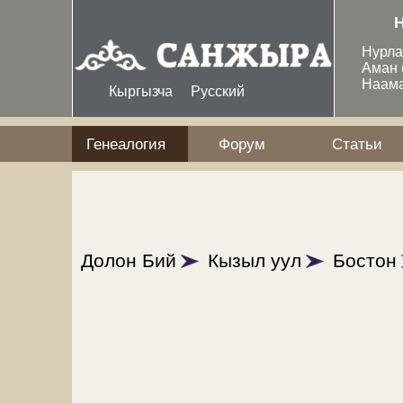
Перейти к основному содержанию
Нурл
Аман
Наам
Кыргызча
Русский
Генеалогия
Форум
Статьи
Долон Бий
Кызыл уул
Бостон