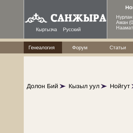
Перейти к основному содержанию
Но
Нурла
Аман
(
Наама
Кыргызча
Русский
Генеалогия
Форум
Статьи
Долон Бий
Кызыл уул
Нойгут