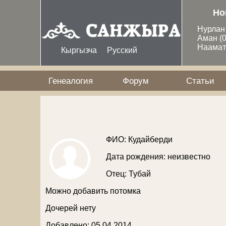
Перейти к основному содержанию
Но
Нурла
Аман
(
Наама
Кыргызча
Русский
Генеалогия
Форум
Статьи
ФИО: Кудайберди
Дата рождения: неизвестно
Отец:
Тубай
Можно добавить потомка
Дочерей нету
Добавлено: 05 04 2014